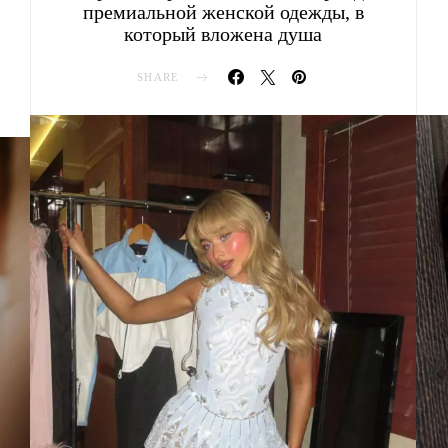
премиальной женской одежды, в
который вложена душа
SHARE