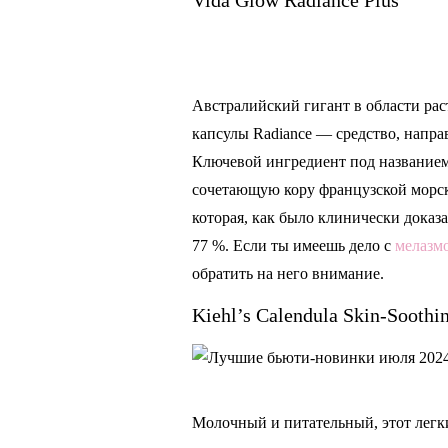
Vida Glow Radiance Plus
Австралийский гигант в области рас
капсулы Radiance — средство, напра
Ключевой ингредиент под названием
сочетающую кору французской морск
которая, как было клинически доказ
77 %. Если ты имеешь дело с
мелазм
обратить на него внимание.
Kiehl’s Calendula Skin-Soothi
Молочный и питательный, этот легк