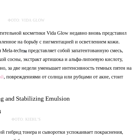
ФОТО: VIDA GLOW
тительной косметики Vida Glow недавно вновь представил
вленное на борьбу с пигментацией и осветлением кожи.
 Mela-tech
представляет собой запатентованную смесь,
ой сосны, экстракт артишока и альфа-липоевую кислоту,
ано, за две недели уменьшает интенсивность темных пятен на
ой
, повреждениями от солнца или рубцами от акне, стоит
ng and Stabilizing Emulsion
ФОТО: KIEHL’S
ий гибрид тонера и сыворотки успокаивает покраснения,