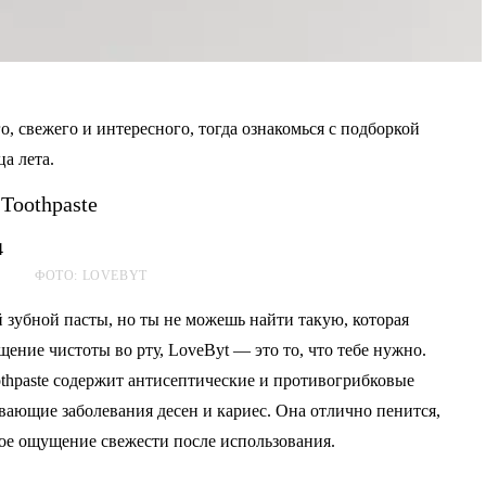
о, свежего и интересного, тогда ознакомься с подборкой
а лета.
 Toothpaste
ФОТО: LOVEBYT
й зубной пасты, но ты не можешь найти такую, которая
ение чистоты во рту, LoveByt — это то, что тебе нужно.
oothpaste содержит антисептические и противогрибковые
вающие заболевания десен и кариес. Она отлично пенится,
ное ощущение свежести после использования.