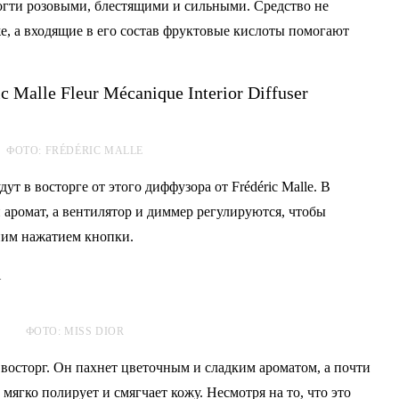
огти розовыми, блестящими и сильными. Средство не
же, а входящие в его состав фруктовые кислоты помогают
c Malle Fleur Mécanique Interior Diffuser
ФОТО: FRÉDÉRIC MALLE
т в восторге от этого диффузора от Frédéric Malle. В
аромат, а вентилятор и диммер регулируются, чтобы
ним нажатием кнопки.
l
ФОТО: MISS DIOR
восторг. Он пахнет цветочным и сладким ароматом, а почти
ягко полирует и смягчает кожу. Несмотря на то, что это