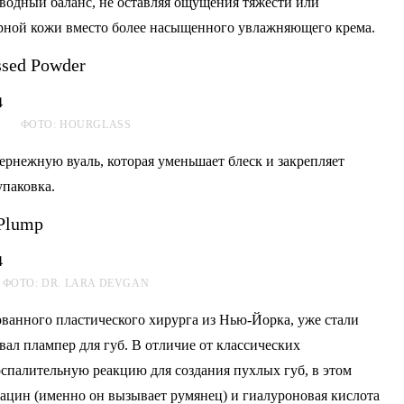
 водный баланс, не оставляя ощущения тяжести или
рной кожи вместо более насыщенного увлажняющего крема.
ssed Powder
ФОТО: HOURGLASS
пернежную вуаль, которая уменьшает блеск и закрепляет
упаковка.
 Plump
ФОТО: DR. LARA DEVGAN
анного пластического хирурга из Нью-Йорка, уже стали
ал плампер для губ. В отличие от классических
спалительную реакцию для создания пухлых губ, в этом
ацин (именно он вызывает румянец) и гиалуроновая кислота