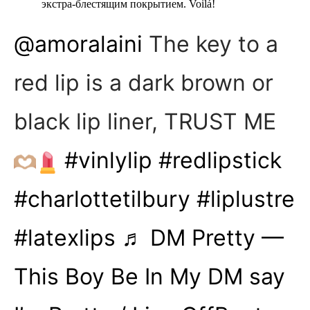
экстра-блестящим покрытием. Voilá!
@amoralaini
The key to a
red lip is a dark brown or
black lip liner, TRUST ME
#vinlylip
#redlipstick
#charlottetilbury
#liplustre
#latexlips
♬ DM Pretty —
This Boy Be In My DM say