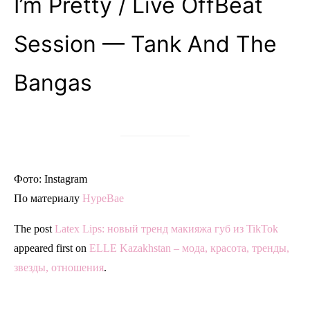
I’m Pretty / Live OffBeat
Session — Tank And The
Bangas
Фото: Instagram
По материалу
HypeBae
The post
Latex Lips: новый тренд макияжа губ из TikTok
appeared first on
ELLE Kazakhstan – мода, красота, тренды,
звезды, отношения
.