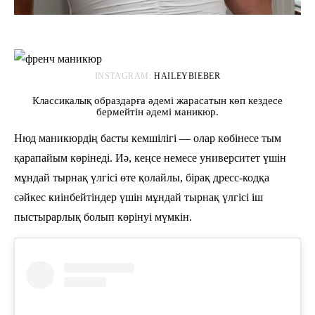
INSTAGRAM:
HAILEYBIEBER
Классикалық образдарға әдемі жарасатын көп кездесе
бермейтін әдемі маникюр.
Нюд маникюрдің басты кемшілігі — олар көбінесе тым
қарапайым көрінеді. Иә, кеңсе немесе университет үшін
мұндай тырнақ үлгісі өте қолайлы, бірақ дресс-кодқа
сәйкес киінбейтіндер үшін мұндай тырнақ үлгісі іш
пыстырарлық болып көрінуі мүмкін.