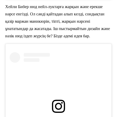
Хейли Бибер нюд нейл-луктарға жарқын және ерекше
нәрсе енгізді. Ол сәнді қайтадан алып келді, сондықтан
қазір маржан маникюрін, тіпті, жарқын нәрсені
ұнататындар да жасатады. Іш пыстырмайтын дизайн және
нәзік нюд іздеп жүрсің бе? Бізде әдемі идея бар.