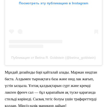
Посмотреть эту публикацию в Instagram
Публикация от Betina R. Goldstein (@betina_goldstein)
Мұндай дизайнды бәрі қайталай алады. Маржан нюдтан
баста. Алдымен тырнақтаға база және нюд лак жағып,
үстін ысқыла. Ұнтақ қалдықтарын сүрт және кремді
лакпен френч сал — бұл қарапайым ақ түске қарағанда
стильді көрінеді. Сызық тегіс болуы үшін трафареттерді
қолдан. Мінсіз нәзік маникюр дайын!