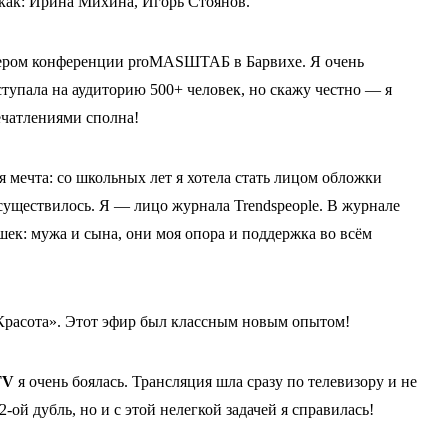
как: Ирина Михина, Игорь Стоянов.
кером конференции proMASШТАБ в Барвихе. Я очень
тупала на аудиторию 500+ человек, но скажу честно — я
чатлениями сполна!
я мечта: со школьных лет я хотела стать лицом обложки
осуществилось. Я — лицо журнала Trendspeople. В журнале
ек: мужа и сына, они моя опора и поддержка во всём
«Красота». Этот эфир был классным новым опытом!
TV
я очень боялась. Трансляция шла сразу по телевизору и не
-ой дубль, но и с этой нелегкой задачей я справилась!