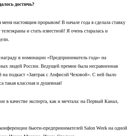
далось достичь?
ля меня настоящим прорывом! В начале года я сделала ставку
 телеэкраны и стать известной! Я очень старалась и
цели.
а награду в номинации «Предприниматель года» на
ных людей России. Ведущей премии была несравненная
й на подкаст «Завтрак с Анфисой Чеховой». С ней было
а такая классная и душевная!
е в качестве эксперта, как и мечтала: на Первый Канал,
а конференции бьюти-предпринимателей Salon Week на одной