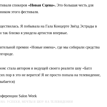
стиваля спикеров
«Новая Сцена».
Это большая честь для
тником этого фестиваля.
ществилась. Я побывала на Гала Концерте Звёзд Эстрады в
и так близко я увидела артистов впервые.
рительной премии «Новые имена», где мы собирали средства
лгороде.
ом: стала автором и ведущей своего реалити шоу «Батл
х пор в это не верится! Я не просто попала на телевидение,
лыбается)
НА: УСПЕХИ, МЕЧТЫ И ШОУ НА ТЕЛЕВИДЕНИИ