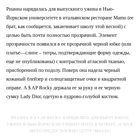
Рианна нарядилась для выпускного ужина в Нью-
Йоркском университете в итальянском ресторане Mamo (ее
брат, как сообщается, заканчивает школу этой весной) с
целью быть почти полностью прозрачной. Элемент
прозрачности появился в ее прозрачной черной юбке (или
платье—слипе – титры, подтверждающие форму одежды,
еще не опубликованы) с контрастной атласной тканью,
присборенной по подолу. Поверх она надела черный
кожаный блейзер и солнцезащитные очки в квадратной
оправе. A $ AP Rocky держала ее за руку и ее черную
сумку Lady Dior, одетую в пудрово-голубой костюм.
РИАННА И A $ AP ROCKY НАРЯДИЛИСЬ ДЛЯ ВЫПУСКНОГО
УЖИНА В НЬЮ-ЙОРКСКОМ УНИВЕРСИТЕТЕ В ЧЕТВЕРГ, 16 МАЯ.
(ФОТО ПРЕДОСТАВЛЕНО GETTY IMAGES)